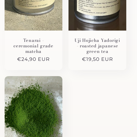
i
e
:
Tenarai -
Uji Hojicha Yadorigi
ceremonial grade
- roasted japanese
matcha
green tea
Normale
€24,90 EUR
Normale
€19,50 EUR
prijs
prijs