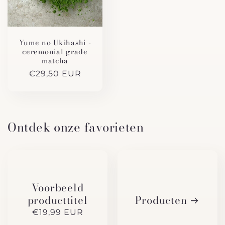
Yume no Ukihashi -
ceremonial grade
matcha
Normale
€29,50 EUR
prijs
Ontdek onze favorieten
Voorbeeld
Producten
producttitel
Normale
€19,99 EUR
prijs